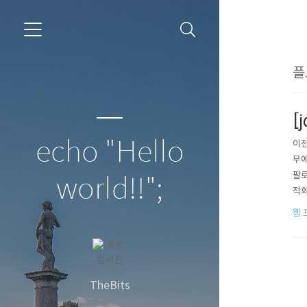
플
[
echo "Hello
이전
무에
팔로
world!!";
적화 
og.
웹 
TheBits