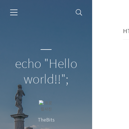
H
echo "Hello
world!!";
TheBits