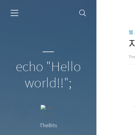
웹
자
The
echo "Hello
world!!";
TheBits