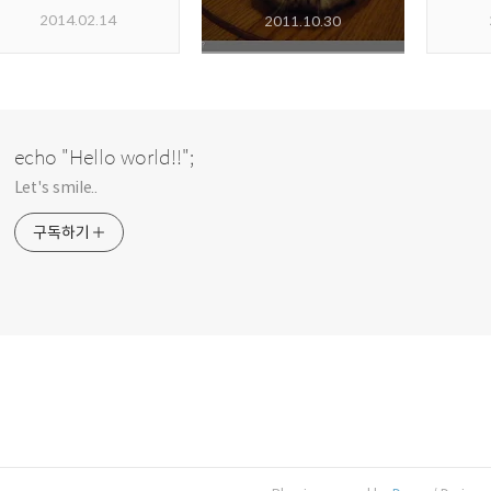
2014.02.14
2011.10.30
echo "Hello world!!";
Let's smile..
구독하기